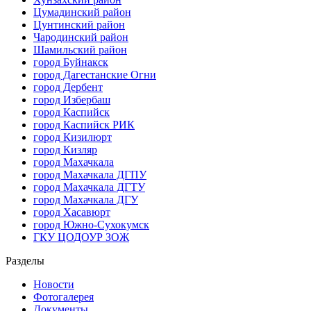
Цумадинский район
Цунтинский район
Чародинский район
Шамильский район
город Буйнакск
город Дагестанские Огни
город Дербент
город Избербаш
город Каспийск
город Каспийск РИК
город Кизилюрт
город Кизляр
город Махачкала
город Махачкала ДГПУ
город Махачкала ДГТУ
город Махачкала ДГУ
город Хасавюрт
город Южно-Сухокумск
ГКУ ЦОДОУР ЗОЖ
Разделы
Новости
Фотогалерея
Документы