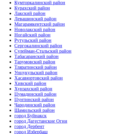
Кумторкалинский район
Курахский район
Лакский район
Левашинский район
Магарамкентский район
Новолакский район
Ногайский район
Рутульский район
Сергокалинский район
Сулейман-Стальский район
Табасаранский район
Тарумовский район
Тляратинский район
Унцукульский район
Хасавюртовский район
Хивский район
Хунзахский район
Цумадинский район
Цунтинский район
Чародинский район
Шамильский район
город Буйнакск
город Дагестанские Огни
город Дербент
город Избербаш