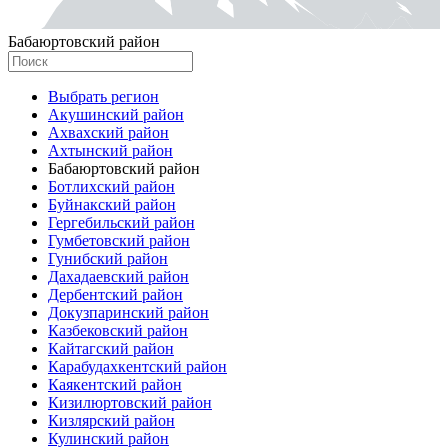
Бабаюртовский район
Выбрать регион
Акушинский район
Ахвахский район
Ахтынский район
Бабаюртовский район
Ботлихский район
Буйнакский район
Гергебильский район
Гумбетовский район
Гунибский район
Дахадаевский район
Дербентский район
Докузпаринский район
Казбековский район
Кайтагский район
Карабудахкентский район
Каякентский район
Кизилюртовский район
Кизлярский район
Кулинский район