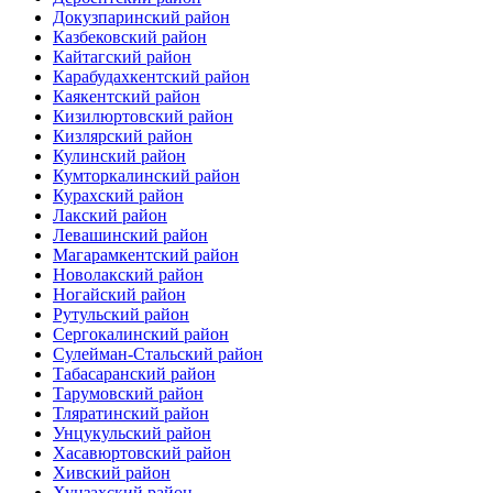
Докузпаринский район
Казбековский район
Кайтагский район
Карабудахкентский район
Каякентский район
Кизилюртовский район
Кизлярский район
Кулинский район
Кумторкалинский район
Курахский район
Лакский район
Левашинский район
Магарамкентский район
Новолакский район
Ногайский район
Рутульский район
Сергокалинский район
Сулейман-Стальский район
Табасаранский район
Тарумовский район
Тляратинский район
Унцукульский район
Хасавюртовский район
Хивский район
Хунзахский район