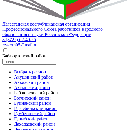
Дагестанская республиканская организация
Профессионального Союза работников народного
образования и науки Российской Федерации
8 (8722) 62-49-25
reskom05@mail.ru
Бабаюртовский район
Выбрать регион
Акушинский район
Ахвахский район
Ахтынский район
Бабаюртовский район
Ботлихский район
Буйнакский район
Гергебильский район
Гумбетовский район
Гунибский район
Дахадаевский район
Дербентский район