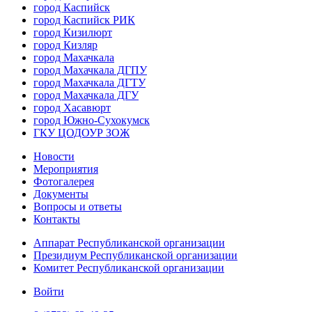
город Каспийск
город Каспийск РИК
город Кизилюрт
город Кизляр
город Махачкала
город Махачкала ДГПУ
город Махачкала ДГТУ
город Махачкала ДГУ
город Хасавюрт
город Южно-Сухокумск
ГКУ ЦОДОУР ЗОЖ
Новости
Мероприятия
Фотогалерея
Документы
Вопросы и ответы
Контакты
Аппарат Республиканской организации
Президиум Республиканской организации
Комитет Республиканской организации
Войти