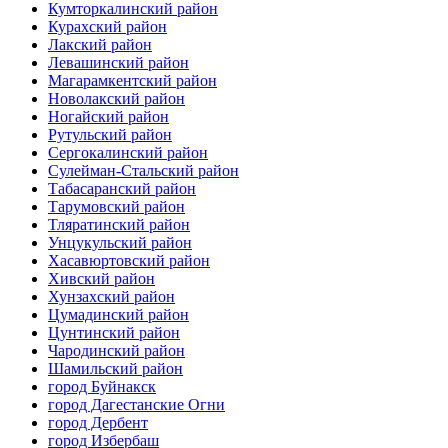
Кумторкалинский район
Курахский район
Лакский район
Левашинский район
Магарамкентский район
Новолакский район
Ногайский район
Рутульский район
Сергокалинский район
Сулейман-Стальский район
Табасаранский район
Тарумовский район
Тляратинский район
Унцукульский район
Хасавюртовский район
Хивский район
Хунзахский район
Цумадинский район
Цунтинский район
Чародинский район
Шамильский район
город Буйнакск
город Дагестанские Огни
город Дербент
город Избербаш