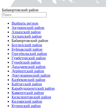
Бабаюртовский район
Выбрать регион
Акушинский район
Ахвахский район
Ахтынский район
Бабаюртовский район
Ботлихский район
Буйнакский район
Гергебильский район
Гумбетовский район
Гунибский район
Дахадаевский район
Дербентский район
Докузпаринский район
Казбековский район
Кайтагский район
Карабудахкентский район
Каякентский район
Кизилюртовский район
Кизлярский район
Кулинский район