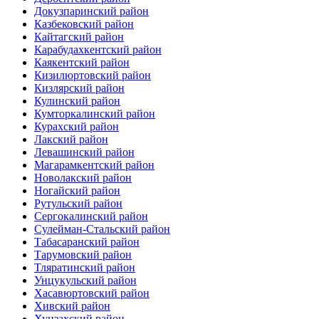
Докузпаринский район
Казбековский район
Кайтагский район
Карабудахкентский район
Каякентский район
Кизилюртовский район
Кизлярский район
Кулинский район
Кумторкалинский район
Курахский район
Лакский район
Левашинский район
Магарамкентский район
Новолакский район
Ногайский район
Рутульский район
Сергокалинский район
Сулейман-Стальский район
Табасаранский район
Тарумовский район
Тляратинский район
Унцукульский район
Хасавюртовский район
Хивский район
Хунзахский район