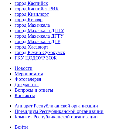
город Каспийск
город Каспийск РИК
город Кизилюрт
город Кизляр
город Махачкала
город Махачкала ДГПУ
город Махачкала ДГТУ
город Махачкала ДГУ
город Хасавюрт
город Южно-Сухокумск
ГКУ ЦОДОУР ЗОЖ
Новости
Мероприятия
Фотогалерея
Документы
Вопросы и ответы
Контакты
Аппарат Республиканской организации
Президиум Республиканской организации
Комитет Республиканской организации
Войти