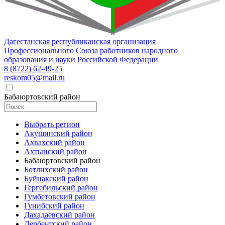
Дагестанская республиканская организация
Профессионального Союза работников народного
образования и науки Российской Федерации
8 (8722) 62-49-25
reskom05@mail.ru
Бабаюртовский район
Выбрать регион
Акушинский район
Ахвахский район
Ахтынский район
Бабаюртовский район
Ботлихский район
Буйнакский район
Гергебильский район
Гумбетовский район
Гунибский район
Дахадаевский район
Дербентский район