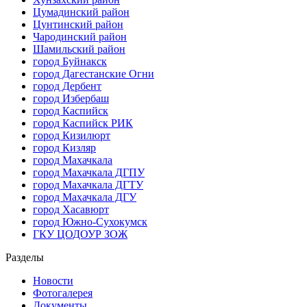
Цумадинский район
Цунтинский район
Чародинский район
Шамильский район
город Буйнакск
город Дагестанские Огни
город Дербент
город Избербаш
город Каспийск
город Каспийск РИК
город Кизилюрт
город Кизляр
город Махачкала
город Махачкала ДГПУ
город Махачкала ДГТУ
город Махачкала ДГУ
город Хасавюрт
город Южно-Сухокумск
ГКУ ЦОДОУР ЗОЖ
Разделы
Новости
Фотогалерея
Документы