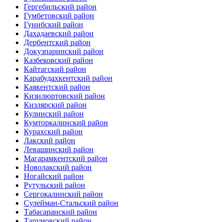
Гергебильский район
Гумбетовский район
Гунибский район
Дахадаевский район
Дербентский район
Докузпаринский район
Казбековский район
Кайтагский район
Карабудахкентский район
Каякентский район
Кизилюртовский район
Кизлярский район
Кулинский район
Кумторкалинский район
Курахский район
Лакский район
Левашинский район
Магарамкентский район
Новолакский район
Ногайский район
Рутульский район
Сергокалинский район
Сулейман-Стальский район
Табасаранский район
Тарумовский район