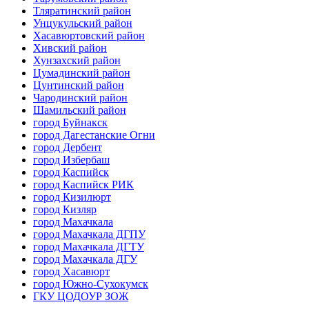
Тляратинский район
Унцукульский район
Хасавюртовский район
Хивский район
Хунзахский район
Цумадинский район
Цунтинский район
Чародинский район
Шамильский район
город Буйнакск
город Дагестанские Огни
город Дербент
город Избербаш
город Каспийск
город Каспийск РИК
город Кизилюрт
город Кизляр
город Махачкала
город Махачкала ДГПУ
город Махачкала ДГТУ
город Махачкала ДГУ
город Хасавюрт
город Южно-Сухокумск
ГКУ ЦОДОУР ЗОЖ