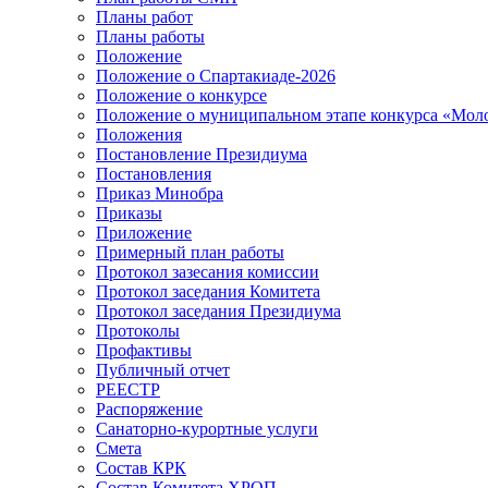
Планы работ
Планы работы
Положение
Положение о Спартакиаде-2026
Положение о конкурсе
Положение о муниципальном этапе конкурса «Мол
Положения
Постановление Президиума
Постановления
Приказ Минобра
Приказы
Приложение
Примерный план работы
Протокол зазесания комиссии
Протокол заседания Комитета
Протокол заседания Президиума
Протоколы
Профактивы
Публичный отчет
РЕЕСТР
Распоряжение
Санаторно-курортные услуги
Смета
Состав КРК
Состав Комитета ХРОП